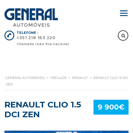
TELEFONE :
+351 218 163 220
Chamada rede fixa nacional
GENERAL AUTOMÓVEIS
>
VEÍCULOS
>
RENAULT
>
RENAULT CLIO 1.5 DCI
ZEN
RENAULT CLIO 1.5
9 900€
DCI ZEN