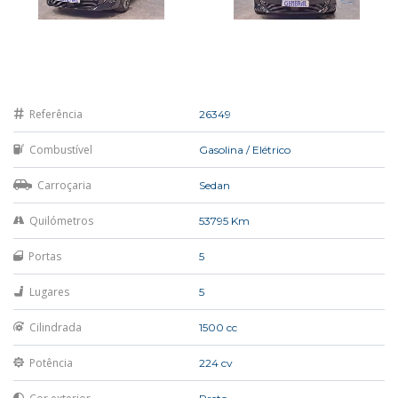
Referência
26349
Combustível
Gasolina / Elétrico
Carroçaria
Sedan
Quilómetros
53795 Km
Portas
5
Lugares
5
Cilindrada
1500 cc
Potência
224 cv