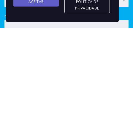
ACEITAR
POLÍTICA DE
PRIVACIDADE
NIF
Mensagem
Li e concordo que os meus dados possam ser utilizados
consoante as finalidades descritas na
Política de Privacidade