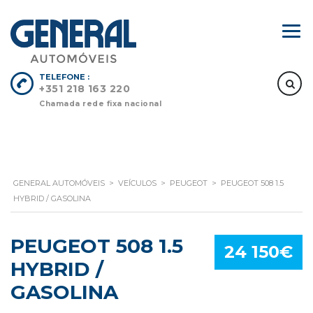
TELEFONE :
+351 218 163 220
Chamada rede fixa nacional
GENERAL AUTOMÓVEIS
>
VEÍCULOS
>
PEUGEOT
>
PEUGEOT 508 1.5
HYBRID / GASOLINA
PEUGEOT 508 1.5
24 150€
HYBRID /
GASOLINA