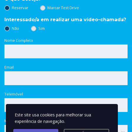
Reservar
Marcar Test Drive
Interessado/a em realizar uma vídeo-chamada?
Não
Sim
Nome Completo
Email
Telemóvel
Este site usa cookies para melhorar sua
Modo de pagamento
experiência de navegação.
Financiamento